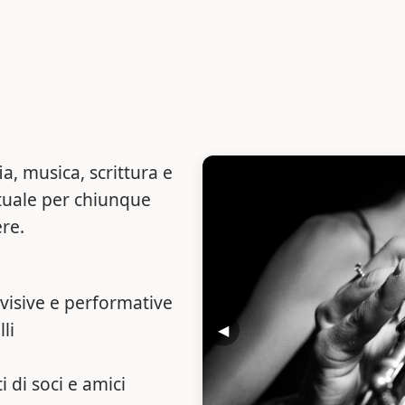
, musica, scrittura e
rtuale per chiunque
re.
 visive e performative
lli
◀
 di soci e amici