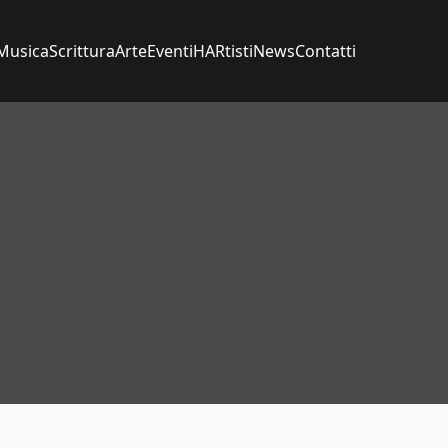
Musica
Scrittura
Arte
Eventi
HARtisti
News
Contatti